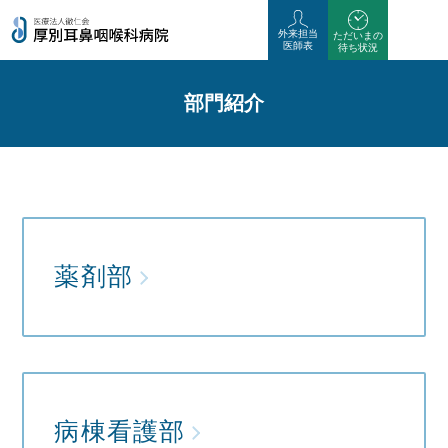
外来担当
外来担当
ただいまの
ただいまの
医師表
医師表
待ち状況
待ち状況
部門紹介
薬剤部
病棟看護部